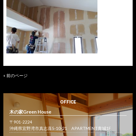
« 前のページ
OFFICE
木の家Green House
〒901-2224
沖縄県宜野湾市真志喜5-10-21 APARTMENT青城1F