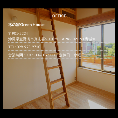
OFFICE
木の家Green House
〒901-2224
沖縄県宜野湾市真志喜5-10-21 APARTMENT青城1F
TEL: 098-975-9710
営業時間：10：00～18：00 定休日：水曜日