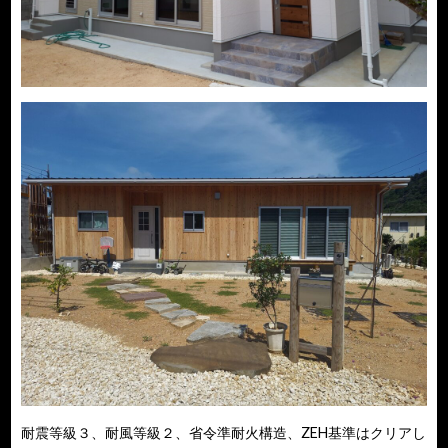
耐震等級３、耐風等級２、省令準耐火構造、ZEH基準はクリアし