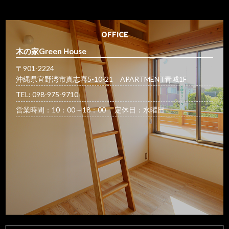
OFFICE
木の家Green House
〒901-2224
沖縄県宜野湾市真志喜5-10-21 APARTMENT青城1F
TEL: 098-975-9710
営業時間：10：00～18：00 定休日：水曜日