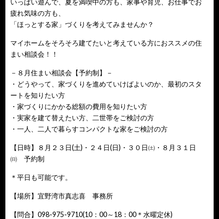
いっぱい遊んで、夏を満喫中の方も、家事や育児、お仕事でお
疲れ気味の方も、
「ほっとする家」づくりを考えてみませんか？
マイホームをそろそろ建てたいと考えている方におススメの住
まい相談会！！
－８月住まい相談会【予約制】－
・どうやって、家づくりを進めていけばよいのか、最初のスタ
ートを知りたい方
・家づくりにかかる総額の費用を知りたい方
・実家を建て替えたい方、二世帯をご検討の方
・一人、二人で暮らすコンパクトな家をご検討の方
【日時】８月２３日(土)・２４日(日)・３０日㈯・８月３１日
㈰ 予約制
＊平日も可能です。
【場所】宜野湾市真志喜 事務所
【問合】098-975-9710(10：00～18：00＊水曜定休)