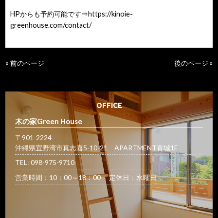
HPからも予約可能です⇒
https://kinoie-
greenhouse.com/contact/
« 前のページ
後のページ »
OFFICE
木の家Green House
〒901-2224
沖縄県宜野湾市真志喜5-10-21 APARTMENT青城1F
TEL: 098-975-9710
営業時間：10：00～18：00 定休日：水曜日