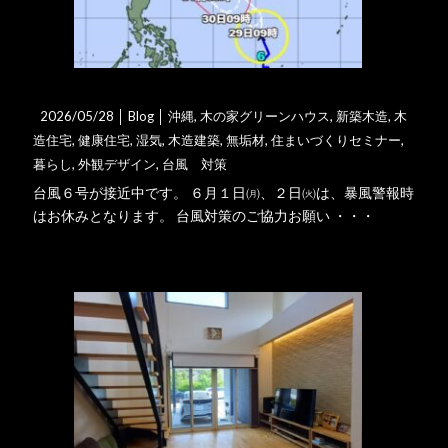
台風対策ご協力お願いします。
2026/05/28 │
Blog
│
沖縄
,
木の家グリーンハウス
,
新築木造
,
木
造住宅
,
健康住宅
,
湿気
,
木造建築
,
無垢材
,
住まいづくりセミナー
,
暮らし
,
外観デザイン
,
台風 対策
台風６号が接近中です。 ６月１日㈪、２日㈫は、暴風警報時
はお休みとなります。 台風対策のご協力お願い ・・・
詳細はこちら