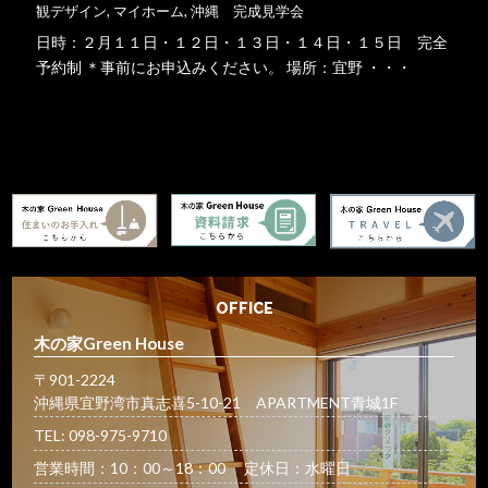
観デザイン
,
マイホーム
,
沖縄 完成見学会
日時：２月１１日・１２日・１３日・１４日・１５日 完全
予約制 ＊事前にお申込みください。 場所：宜野 ・・・
詳細はこちら
OFFICE
木の家Green House
〒901-2224
沖縄県宜野湾市真志喜5-10-21 APARTMENT青城1F
TEL: 098-975-9710
営業時間：10：00～18：00 定休日：水曜日