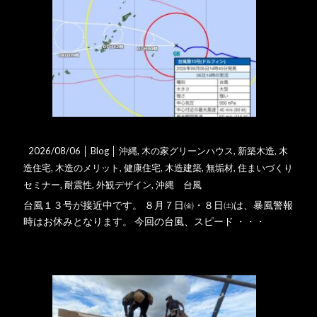
台風対策のご協力お願い
2026/08/06 │
Blog
│
沖縄
,
木の家グリーンハウス
,
新築木造
,
木
造住宅
,
木造のメリット
,
健康住宅
,
木造建築
,
無垢材
,
住まいづくり
セミナー
,
耐震性
,
外観デザイン
,
沖縄 台風
台風１３号が接近中です。 ８月７日㈮・８日㈯は、暴風警報
時はお休みとなります。 今回の台風、スピード ・・・
詳細はこちら