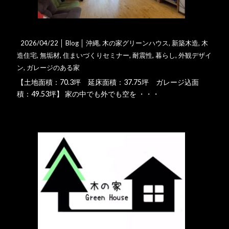
【完成写真2階建37坪】ガレ･･･
2026/04/22 │
Blog
│
沖縄
,
木の家グリーンハウス
,
新築木造
,
木
造住宅
,
無垢材
,
住まいづくりセミナー
,
耐震性
,
暮らし
,
外観デザイ
ン
,
ガレージのある家
【土地面積：70.3坪 延床面積：37.75坪 ガレージ込面
積：49.53坪】 家の中でも外でも空を ・・・
詳細はこちら