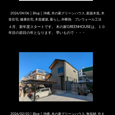
１０年目がスタートします
2026/04/06 │
Blog
│
沖縄
,
木の家グリーンハウス
,
新築木造
,
木
造住宅
,
健康住宅
,
木造建築
,
暮らし
,
外断熱 プレウォール工法
４月、新年度スタートです。 木の家GREENHOUSEは、１０
年目の節目の年となります。 早いもので ・・・
詳細はこちら
２階建て、ガレージ上はバルコ･･･
2026/02/10 │
Blog
│
沖縄
,
木の家グリーンハウス
,
無垢材
,
住ま