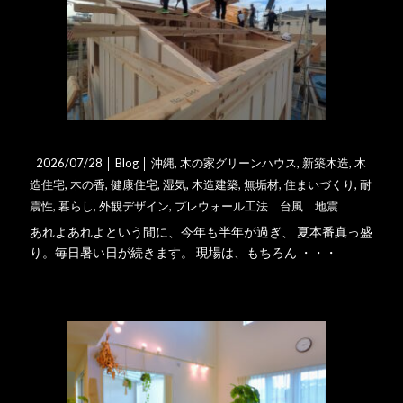
木造住宅の一番の見どころ
2026/07/28 │
Blog
│
沖縄
,
木の家グリーンハウス
,
新築木造
,
木
造住宅
,
木の香
,
健康住宅
,
湿気
,
木造建築
,
無垢材
,
住まいづくり
,
耐
震性
,
暮らし
,
外観デザイン
,
プレウォール工法 台風 地震
あれよあれよという間に、今年も半年が過ぎ、 夏本番真っ盛
り。毎日暑い日が続きます。 現場は、もちろん ・・・
詳細はこちら