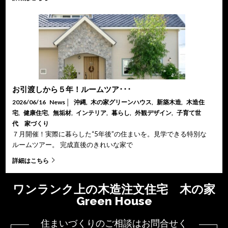
お引渡しから５年！ルームツア･･･
2026/06/16
News
│
沖縄
,
木の家グリーンハウス
,
新築木造
,
木造住
宅
,
健康住宅
,
無垢材
,
インテリア
,
暮らし
,
外観デザイン
,
子育て世
代 家づくり
７月開催！実際に暮らした“5年後”の住まいを。見学できる特別な
ルームツアー。 完成直後のきれいな家で
詳細はこちら
ワンランク上の木造注文住宅 木の家
Green House
住まいづくりのご相談はお問合せく