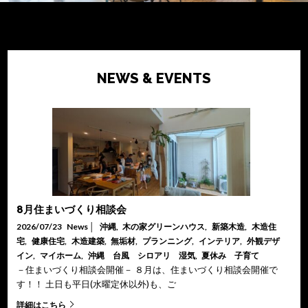
NEWS & EVENTS
8月住まいづくり相談会
2026/07/23
News
│
沖縄
,
木の家グリーンハウス
,
新築木造
,
木造住
宅
,
健康住宅
,
木造建築
,
無垢材
,
プランニング
,
インテリア
,
外観デザ
イン
,
マイホーム
,
沖縄 台風 シロアリ 湿気
,
夏休み 子育て
－住まいづくり相談会開催－ ８月は、住まいづくり相談会開催で
す！！ 土日も平日(水曜定休以外)も、ご
詳細はこちら