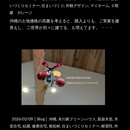
いづくりセミナー
,
住まいづくり
,
外観デザイン
,
マイホーム
,
２階
建 ガレージ
沖縄の土地価格の高騰を考えると、購入よりも、ご実家を建
替えし、 二世帯か別々に建てる、も増えてます。 ・・・
詳細はこちら
【終了】2/11-14完成見･･･
2026/02/09 │
Blog
│
沖縄
,
木の家グリーンハウス
,
新築木造
,
木
造住宅
,
結露
,
健康住宅
,
無垢材
,
住まいづくりセミナー
,
耐震性
,
外