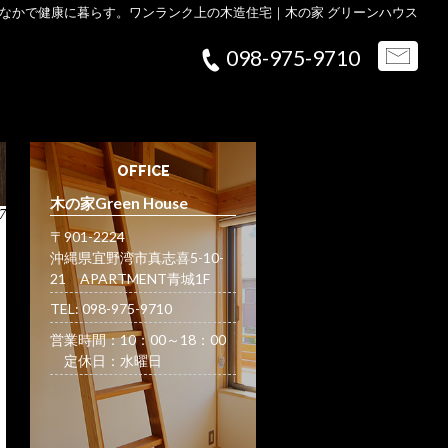
なかで健康に暮らす。ワンランク上の木造住宅｜木の家 グリーンハウス
098-975-9710
OFFICE
木の家Green House
7
〒901-2224
沖縄県宜野湾市真志喜5-10-
21 APARTMENT青城1F
TEL: 098-975-9710
営業時間：10：00～18：00
定休日：水曜日