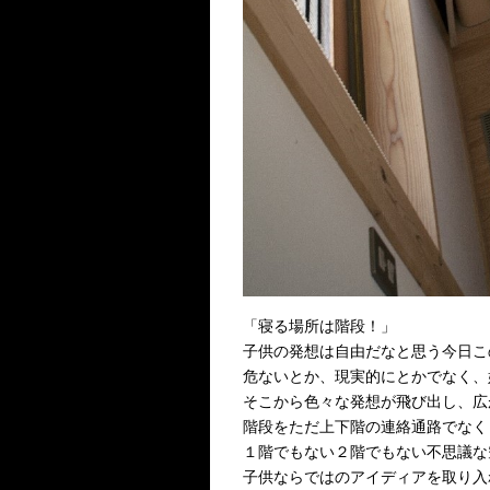
「寝る場所は階段！」
子供の発想は自由だなと思う今日こ
危ないとか、現実的にとかでなく、
そこから色々な発想が飛び出し、広
階段をただ上下階の連絡通路でなく
１階でもない２階でもない不思議な
子供ならではのアイディアを取り入