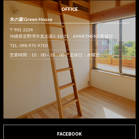
OFFICE
木の家Green House
〒901-2224
沖縄県宜野湾市真志喜5-10-21 APARTMENT青城1F
TEL: 098-975-9710
営業時間：10：00～18：00 定休日：水曜日
FACEBOOK