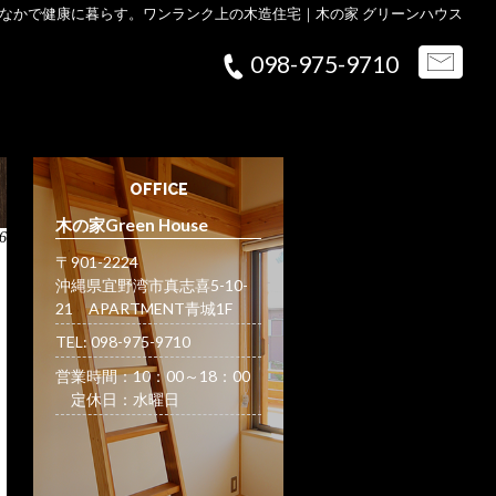
なかで健康に暮らす。ワンランク上の木造住宅｜木の家 グリーンハウス
098-975-9710
OFFICE
木の家Green House
6
〒901-2224
沖縄県宜野湾市真志喜5-10-
21 APARTMENT青城1F
TEL: 098-975-9710
営業時間：10：00～18：00
定休日：水曜日