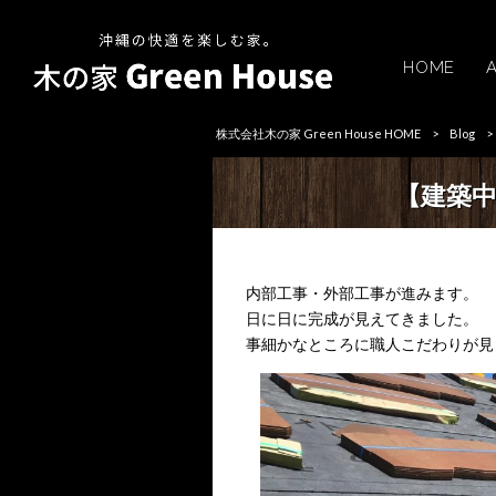
HOME
株式会社木の家 Green House HOME
>
Blog
>
【建築中
内部工事・外部工事が進みます。
日に日に完成が見えてきました。
事細かなところに職人こだわりが見