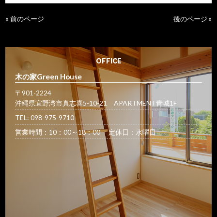
« 前のページ
後のページ »
OFFICE
木の家Green House
〒901-2224
沖縄県宜野湾市真志喜5-10-21 APARTMENT青城1F
TEL: 098-975-9710
営業時間：10：00～18：00 定休日：水曜日