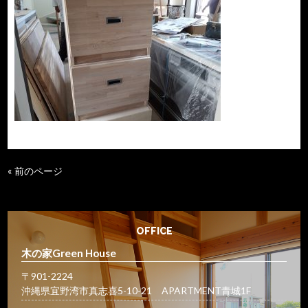
« 前のページ
OFFICE
木の家Green House
〒901-2224
沖縄県宜野湾市真志喜5-10-21 APARTMENT青城1F