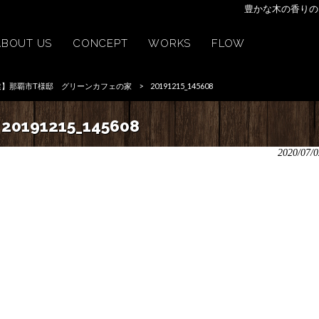
豊かな木の香りの
ABOUT US
CONCEPT
WORKS
FLOW
建】那覇市T様邸 グリーンカフェの家
>
20191215_145608
20191215_145608
2020/07/0