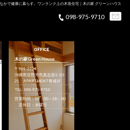
なかで健康に暮らす。ワンランク上の木造住宅｜木の家 グリーンハウス
098-975-9710
OFFICE
木の家Green House
2
〒901-2224
沖縄県宜野湾市真志喜5-10-
21 APARTMENT青城1F
TEL: 098-975-9710
営業時間：10：00～18：00
定休日：水曜日