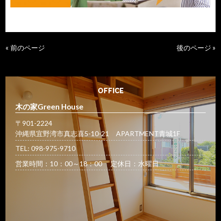
« 前のページ
後のページ »
OFFICE
木の家Green House
〒901-2224
沖縄県宜野湾市真志喜5-10-21 APARTMENT青城1F
TEL: 098-975-9710
営業時間：10：00～18：00 定休日：水曜日