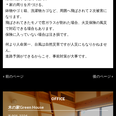
＊家の周りを片づける。
鉢物やゴミ箱、洗濯物カゴなど、周囲へ飛ばされて２次被害に
なります。
飛ばされてきたモノで窓ガラスが割れた場合、火災保険の風災
で対応できる場合もあります。
保険に入っていない場合は泣き損です。
何より人命第一、台風は自然災害ですが人災にもなりかねませ
ん。
進路予測ができるからこそ、事前対策が大事です。
« 前のページ
後のページ »
OFFICE
木の家Green House
〒901-2224