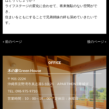
はどうでしょうか？
ライフステージの変化に合わせて、将来無駄のない空間がで
き、
住まいをともにすることで兄弟姉妹の絆も深めていきたいで
す。
« 前のページ
後のページ »
OFFICE
木の家Green House
〒901-2224
沖縄県宜野湾市真志喜5-10-21 APARTMENT青城1F
TEL: 098-975-9710
営業時間：10：00～18：00 定休日：水曜日