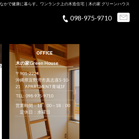
なかで健康に暮らす。ワンランク上の木造住宅｜木の家 グリーンハウス
098-975-9710
OFFICE
木の家Green House
5
〒901-2224
沖縄県宜野湾市真志喜5-10-
21 APARTMENT青城1F
TEL: 098-975-9710
営業時間：10：00～18：00
定休日：水曜日