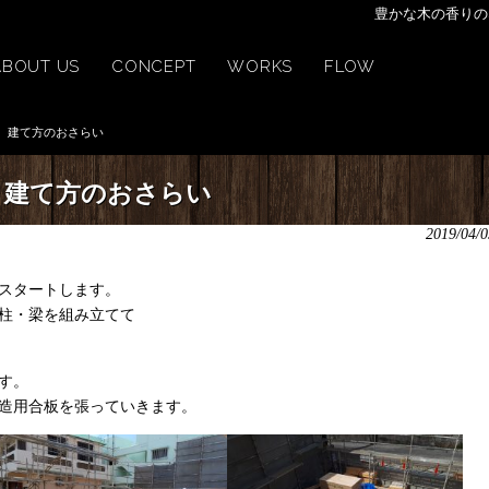
豊かな木の香りの
ABOUT US
CONCEPT
WORKS
FLOW
建て方のおさらい
建て方のおさらい
2019/04/0
スタートします。
柱・梁を組み立てて
す。
造用合板を張っていきます。