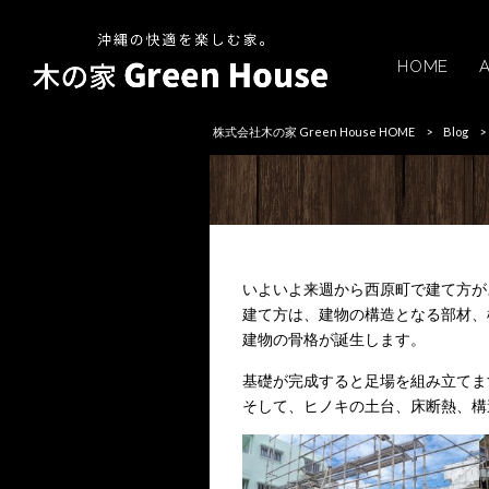
HOME
株式会社木の家 Green House HOME
>
Blog
>
いよいよ来週から西原町で建て方が
建て方は、建物の構造となる部材、
建物の骨格が誕生します。
基礎が完成すると足場を組み立てま
そして、ヒノキの土台、床断熱、構