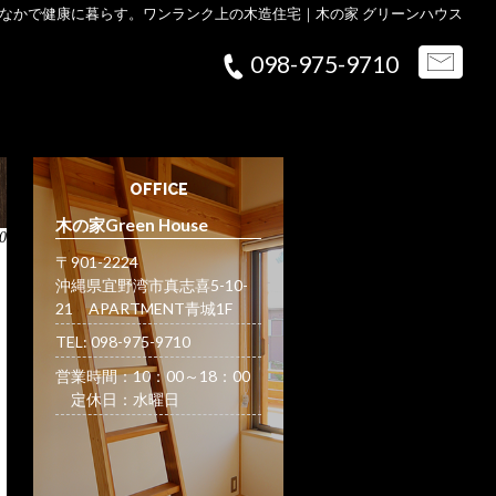
なかで健康に暮らす。ワンランク上の木造住宅｜木の家 グリーンハウス
098-975-9710
OFFICE
木の家Green House
0
〒901-2224
沖縄県宜野湾市真志喜5-10-
21 APARTMENT青城1F
TEL: 098-975-9710
営業時間：10：00～18：00
定休日：水曜日