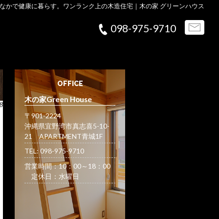
なかで健康に暮らす。ワンランク上の木造住宅｜木の家 グリーンハウス
098-975-9710
OFFICE
木の家Green House
8
〒901-2224
沖縄県宜野湾市真志喜5-10-
21 APARTMENT青城1F
TEL: 098-975-9710
営業時間：10：00～18：00
定休日：水曜日