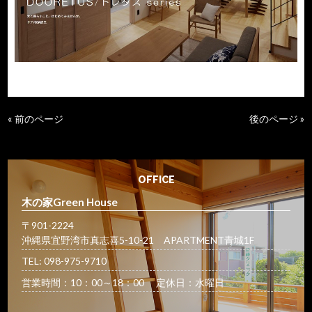
« 前のページ
後のページ »
OFFICE
木の家Green House
〒901-2224
沖縄県宜野湾市真志喜5-10-21 APARTMENT青城1F
TEL: 098-975-9710
営業時間：10：00～18：00 定休日：水曜日