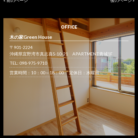
« 前のページ
後のページ »
OFFICE
木の家Green House
〒901-2224
沖縄県宜野湾市真志喜5-10-21 APARTMENT青城1F
TEL: 098-975-9710
営業時間：10：00～18：00 定休日：水曜日