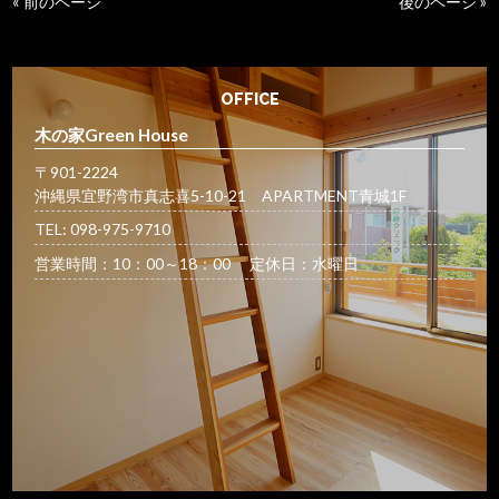
« 前のページ
後のページ »
OFFICE
木の家Green House
〒901-2224
沖縄県宜野湾市真志喜5-10-21 APARTMENT青城1F
TEL: 098-975-9710
営業時間：10：00～18：00 定休日：水曜日