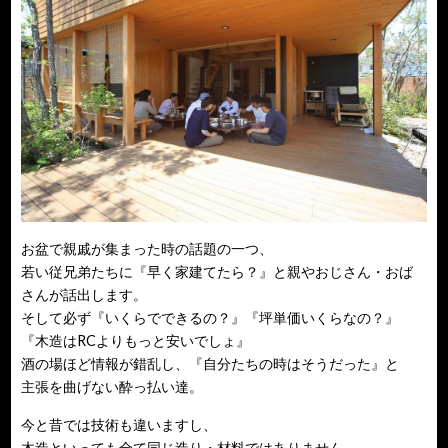
お盆で親戚が集まった時の話題の一つ、
若い従兄弟たちに『早く家建てたら？』と親やおじさん・おば
さんが話出します。
そして必ず『いくらでできるの？』『坪単価いくらなの？』
『木造はRCよりもっと安いでしょ』
酒の場ほど情報が錯乱し、『自分たちの時はそうだった』と
主張を曲げない酔っ払い達。
今と昔では技術も違いますし、
木造といっても全て同じ造り・材料ではありません。