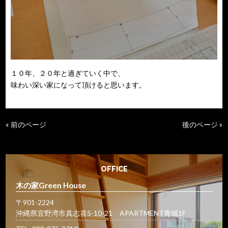
１０年、２０年と過ぎていく中で、
味わい深い家になって頂けると思います。
« 前のページ
後のページ »
OFFICE
木の家Green House
〒901-2224
沖縄県宜野湾市真志喜5-10-21 APARTMENT青城1F