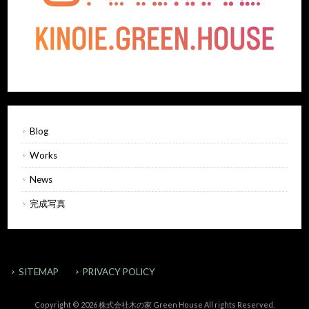
Blog
Works
News
完成写真
SITEMAP
PRIVACY POLICY
Copyright © 2026 株式会社木の家 Green House All rights Reserved.