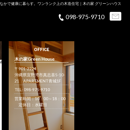
なかで健康に暮らす。ワンランク上の木造住宅｜木の家 グリーンハウス
098-975-9710
OFFICE
木の家Green House
4
〒901-2224
沖縄県宜野湾市真志喜5-10-
21 APARTMENT青城1F
TEL: 098-975-9710
営業時間：10：00～18：00
定休日：水曜日