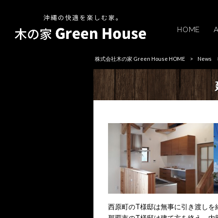
HOME
株式会社木の家 Green House HOME
>
News
西原町のT様邸は無事に引き渡しを
那覇市のT様邸は建て方を終え、内