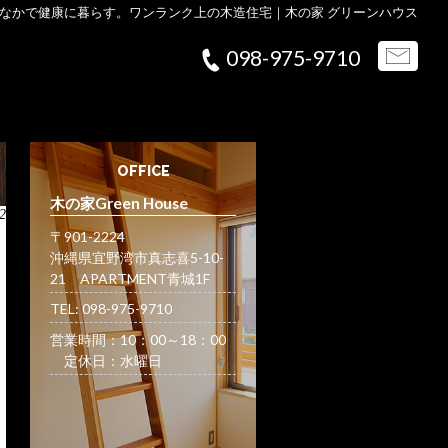
なかで健康に暮らす。ワンランク上の木造住宅｜木の家 グリーンハウス
098-975-9710
OFFICE
木の家Green House
2
〒901-2224
沖縄県宜野湾市真志喜5-10-
21 APARTMENT青城1F
TEL: 098-975-9710
営業時間：10：00～18：00
定休日：水曜日