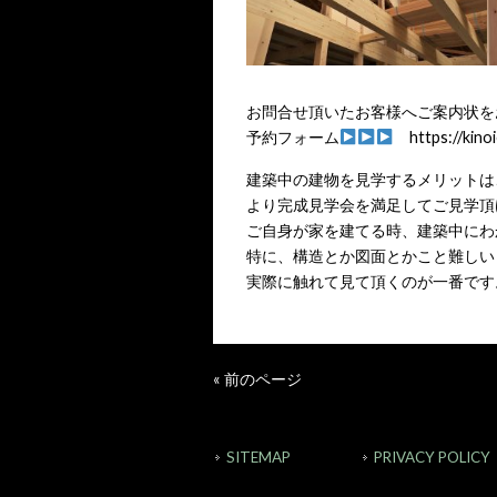
お問合せ頂いたお客様へご案内状を
予約フォーム
https://kin
建築中の建物を見学するメリットは
より完成見学会を満足してご見学頂
ご自身が家を建てる時、建築中にわ
特に、構造とか図面とかこと難しい
実際に触れて見て頂くのが一番です
« 前のページ
SITEMAP
PRIVACY POLICY