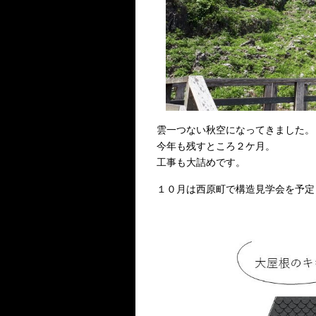
雲一つない秋空になってきました。
今年も残すところ２ケ月。
工事も大詰めです。
１０月は西原町で構造見学会を予定