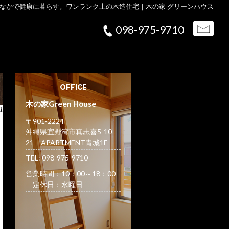
なかで健康に暮らす。ワンランク上の木造住宅｜木の家 グリーンハウス
098-975-9710
OFFICE
木の家Green House
1
〒901-2224
沖縄県宜野湾市真志喜5-10-
21 APARTMENT青城1F
TEL: 098-975-9710
営業時間：10：00～18：00
定休日：水曜日