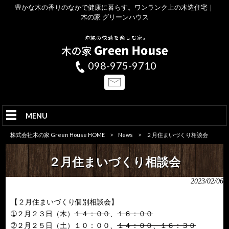
豊かな木の香りのなかで健康に暮らす。ワンランク上の木造住宅｜
木の家 グリーンハウス
098-975-9710
MENU
株式会社木の家 Green House HOME
>
News
>
２月住まいづくり相談会
２月住まいづくり相談会
2023/02/06
【２月住まいづくり個別相談会】
➀２月２３日（木）
１４：００
、
１６：００
➁２月２５日（土）１０：００、
１４：００、１６：３０