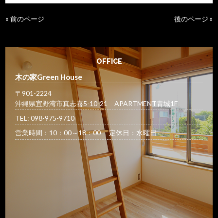
« 前のページ
後のページ »
OFFICE
木の家Green House
〒901-2224
沖縄県宜野湾市真志喜5-10-21 APARTMENT青城1F
TEL: 098-975-9710
営業時間：10：00～18：00 定休日：水曜日