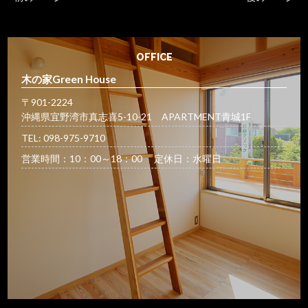
OFFICE
木の家Green House
〒901-2224
沖縄県宜野湾市真志喜5-10-21 APARTMENT青城1F
TEL: 098-975-9710
営業時間：10：00～18：00 定休日：水曜日