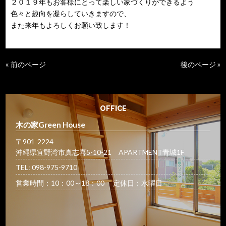
２０１９年もお客様にとって楽しい家づくりができるよう
色々と趣向を凝らしていきますので、
また来年もよろしくお願い致します！
« 前のページ
後のページ »
OFFICE
木の家Green House
〒901-2224
沖縄県宜野湾市真志喜5-10-21 APARTMENT青城1F
TEL: 098-975-9710
営業時間：10：00～18：00 定休日：水曜日