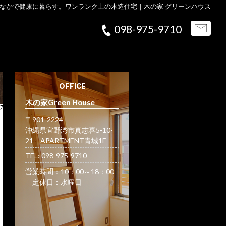
なかで健康に暮らす。ワンランク上の木造住宅｜木の家 グリーンハウス
098-975-9710
OFFICE
木の家Green House
7
〒901-2224
沖縄県宜野湾市真志喜5-10-
21 APARTMENT青城1F
TEL: 098-975-9710
営業時間：10：00～18：00
定休日：水曜日