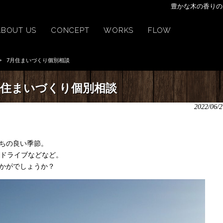
豊かな木の香りの
ABOUT US
CONCEPT
WORKS
FLOW
>
7月住まいづくり個別相談
月住まいづくり個別相談
2022/06/2
ちの良い季節。
、ドライブなどなど。
かがでしょうか？