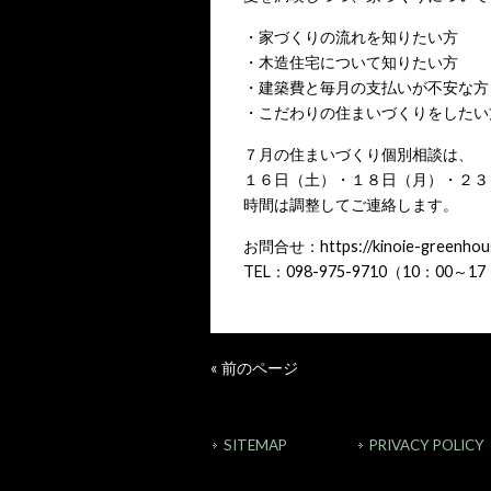
・家づくりの流れを知りたい方
・木造住宅について知りたい方
・建築費と毎月の支払いが不安な方
・こだわりの住まいづくりをしたい
７月の住まいづくり個別相談は、
１６日（土）・１８日（月）・２３
時間は調整してご連絡します。
お問合せ：
https://kinoie-greenho
TEL：098-975-9710（10：00～1
« 前のページ
SITEMAP
PRIVACY POLICY