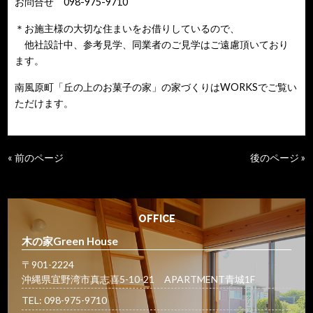
お問合せ 098-975-9710
＊お施主様の大切な住まいをお借りしているので、
他社設計中、参考見学、同業者のご見学はご遠慮頂いており
ます。
南風原町「丘の上のお菓子の家」の家づくりは
WORKS
でご覧い
ただけます。
« 前のページ
後のページ »
OFFICE
木の家Green House
〒901-2224
沖縄県宜野湾市真志喜5-10-21 APARTMENT青城1F
TEL: 098-975-9710