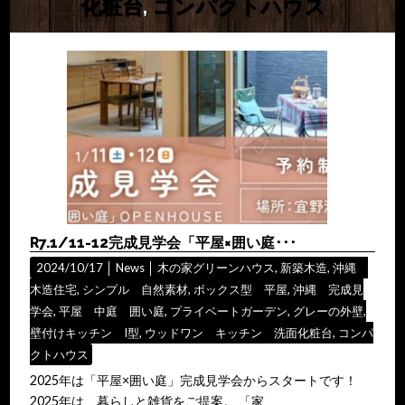
化粧台
,
コンパクトハウス
R7.1/11-12完成見学会「平屋×囲い庭･･･
2024/10/17 │
News
│
木の家グリーンハウス
,
新築木造
,
沖縄
木造住宅
,
シンプル 自然素材
,
ボックス型 平屋
,
沖縄 完成見
学会
,
平屋 中庭 囲い庭
,
プライベートガーデン
,
グレーの外壁
,
壁付けキッチン I型
,
ウッドワン キッチン 洗面化粧台
,
コンパ
クトハウス
2025年は「平屋×囲い庭」完成見学会からスタートです！
2025年は、暮らしと雑貨をご提案。 「家