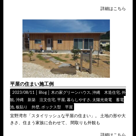
詳細はこちら
平屋の住まい施工例
2023/08/11 │
Blog
│
木の家グリーンハウス
,
沖縄 木造住宅
,
外
観
,
沖縄 新築 注文住宅
,
平屋
,
暮らしやすさ
,
太陽光発電 蓄電
池
,
板貼り 外壁
,
ボックス型 平屋
宜野湾市「スタイリッシュな平屋の住まい」。 土地の形や大
きさ、住まう家族に合わせて、 間取りも外観も
詳細はこちら