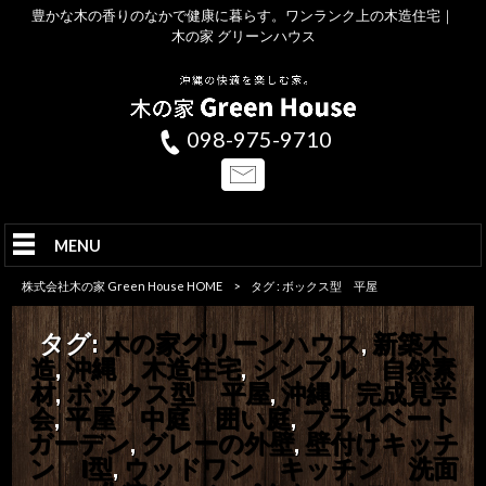
豊かな木の香りのなかで健康に暮らす。ワンランク上の木造住宅｜
木の家 グリーンハウス
098-975-9710
MENU
株式会社木の家 Green House HOME
>
タグ : ボックス型 平屋
タグ:
木の家グリーンハウス
,
新築木
造
,
沖縄 木造住宅
,
シンプル 自然素
材
,
ボックス型 平屋
,
沖縄 完成見学
会
,
平屋 中庭 囲い庭
,
プライベート
ガーデン
,
グレーの外壁
,
壁付けキッチ
ン I型
,
ウッドワン キッチン 洗面