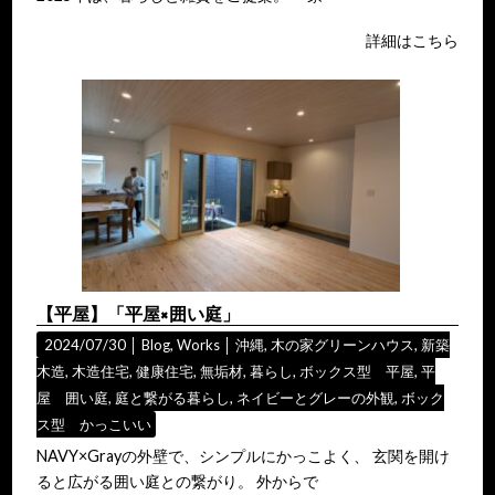
詳細はこちら
【平屋】「平屋×囲い庭」
2024/07/30 │
Blog
,
Works
│
沖縄
,
木の家グリーンハウス
,
新築
木造
,
木造住宅
,
健康住宅
,
無垢材
,
暮らし
,
ボックス型 平屋
,
平
屋 囲い庭
,
庭と繋がる暮らし
,
ネイビーとグレーの外観
,
ボック
ス型 かっこいい
NAVY×Grayの外壁で、シンプルにかっこよく、 玄関を開け
ると広がる囲い庭との繋がり。 外からで