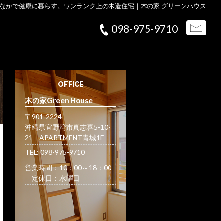
なかで健康に暮らす。ワンランク上の木造住宅｜木の家 グリーンハウス
098-975-9710
OFFICE
木の家Green House
〒901-2224
沖縄県宜野湾市真志喜5-10-
21 APARTMENT青城1F
TEL: 098-975-9710
営業時間：10：00～18：00
定休日：水曜日