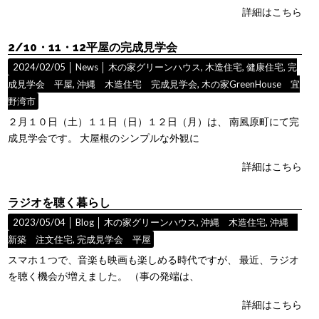
詳細はこちら
2/10・11・12平屋の完成見学会
2024/02/05 │
News
│
木の家グリーンハウス
,
木造住宅
,
健康住宅
,
完
成見学会 平屋
,
沖縄 木造住宅 完成見学会
,
木の家GreenHouse 宜
野湾市
２月１０日（土）１１日（日）１２日（月）は、 南風原町にて完
成見学会です。 大屋根のシンプルな外観に
詳細はこちら
ラジオを聴く暮らし
2023/05/04 │
Blog
│
木の家グリーンハウス
,
沖縄 木造住宅
,
沖縄
新築 注文住宅
,
完成見学会 平屋
スマホ１つで、音楽も映画も楽しめる時代ですが、 最近、ラジオ
を聴く機会が増えました。 （事の発端は、
詳細はこちら