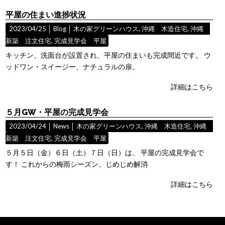
平屋の住まい進捗状況
2023/04/25 │
Blog
│
木の家グリーンハウス
,
沖縄 木造住宅
,
沖縄
新築 注文住宅
,
完成見学会 平屋
キッチン、洗面台が設置され、平屋の住まいも完成間近です。 ウ
ッドワン・スイージー、ナチュラルの扉。
詳細はこちら
５月GW・平屋の完成見学会
2023/04/24 │
News
│
木の家グリーンハウス
,
沖縄 木造住宅
,
沖縄
新築 注文住宅
,
完成見学会 平屋
５月５日（金）６日（土）７日（日）は、 平屋の完成見学会で
す！ これからの梅雨シーズン、じめじめ解消
詳細はこちら