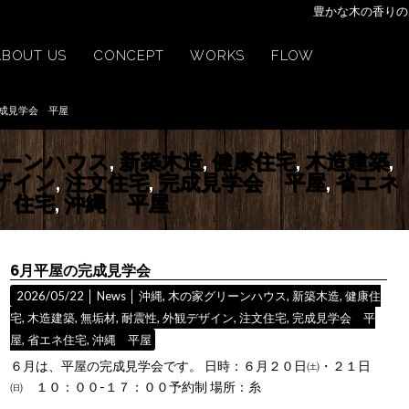
豊かな木の香りの
ABOUT US
CONCEPT
WORKS
FLOW
 完成見学会 平屋
リーンハウス
,
新築木造
,
健康住宅
,
木造建築
,
ザイン
,
注文住宅
,
完成見学会 平屋
,
省エネ
住宅
,
沖縄 平屋
6月平屋の完成見学会
2026/05/22 │
News
│
沖縄
,
木の家グリーンハウス
,
新築木造
,
健康住
宅
,
木造建築
,
無垢材
,
耐震性
,
外観デザイン
,
注文住宅
,
完成見学会 平
屋
,
省エネ住宅
,
沖縄 平屋
６月は、平屋の完成見学会です。 日時：６月２０日㈯・２１日
㈰ １０：００-１７：００予約制 場所：糸