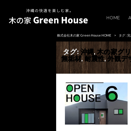
HOME
株式会社木の家 Green House HOME
>
タグ :
タグ:
沖縄
,
木の家グ
無垢材
,
耐震性
,
外観デ