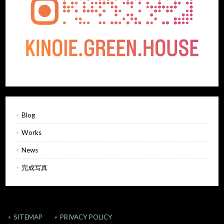
Blog
Works
News
完成写真
SITEMAP
PRIVACY POLICY