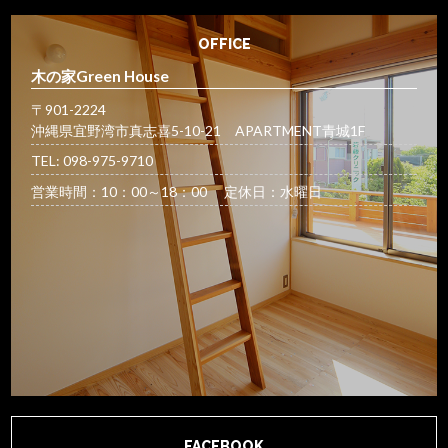
OFFICE
木の家Green House
〒901-2224
沖縄県宜野湾市真志喜5-10-21 APARTMENT青城1F
TEL: 098-975-9710
営業時間：10：00～18：00 定休日：水曜日
FACEBOOK