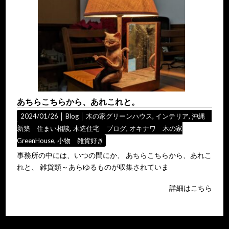
あちらこちらから、あれこれと。
2024/01/26 │
Blog
│
木の家グリーンハウス
,
インテリア
,
沖縄
新築 住まい相談
,
木造住宅 ブログ
,
オキナワ 木の家
GreenHouse
,
小物 雑貨好き
事務所の中には、いつの間にか、 あちらこちらから、あれこ
れと、 雑貨類～あらゆるものが収集されていま
詳細はこちら