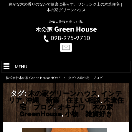
豊かな木の香りのなかで健康に暮らす。ワンランク上の木造住宅｜
木の家 グリーンハウス
098-975-9710
MENU
株式会社木の家 Green House HOME
>
タグ : 木造住宅 ブログ
タグ:
木の家グリーンハウス
,
インテ
リア
,
沖縄 新築 住まい相談
,
木造住
宅 ブログ
,
オキナワ 木の家
GreenHouse
,
小物 雑貨好き