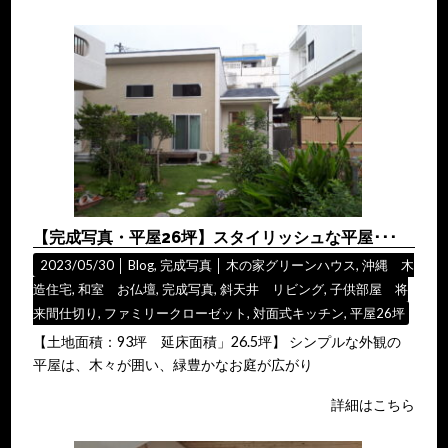
【完成写真・平屋26坪】スタイリッシュな平屋･･･
2023/05/30 │
Blog
,
完成写真
│
木の家グリーンハウス
,
沖縄 木
造住宅
,
和室 お仏壇
,
完成写真
,
斜天井 リビング
,
子供部屋 将
来間仕切り
,
ファミリークローゼット
,
対面式キッチン
,
平屋26坪
【土地面積：93坪 延床面積」26.5坪】 シンプルな外観の
平屋は、木々が囲い、緑豊かなお庭が広がり
詳細はこちら