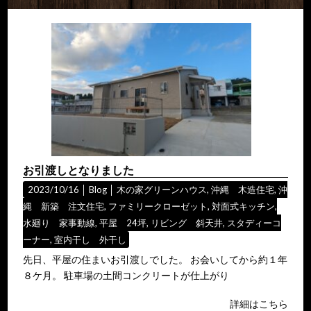
お引渡しとなりました
2023/10/16 │
Blog
│
木の家グリーンハウス
,
沖縄 木造住宅
,
沖
縄 新築 注文住宅
,
ファミリークローゼット
,
対面式キッチン
,
水廻り 家事動線
,
平屋 24坪
,
リビング 斜天井
,
スタディーコ
ーナー
,
室内干し 外干し
先日、平屋の住まいお引渡しでした。 お会いしてから約１年
８ケ月。 駐車場の土間コンクリートが仕上がり
詳細はこちら