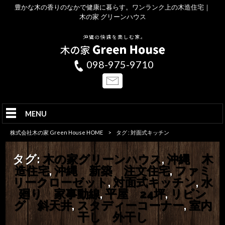
豊かな木の香りのなかで健康に暮らす。ワンランク上の木造住宅｜
木の家 グリーンハウス
098-975-9710
MENU
株式会社木の家 Green House HOME
>
タグ : 対面式キッチン
タグ:
木の家グリーンハウス
,
沖縄 木
造住宅
,
沖縄 新築 注文住宅
,
ファミ
リークローゼット
,
対面式キッチン
,
水
廻り 家事動線
,
平屋 24坪
,
リビン
グ 斜天井
,
スタディーコーナー
,
室内
干し 外干し