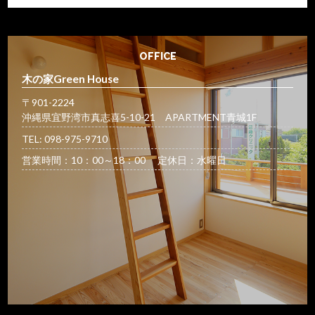
OFFICE
木の家Green House
〒901-2224
沖縄県宜野湾市真志喜5-10-21 APARTMENT青城1F
TEL: 098-975-9710
営業時間：10：00～18：00 定休日：水曜日