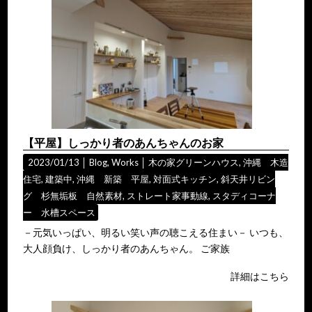
【平屋】しっかり者のあんちゃんのお家
2023/01/13 │
Blog
,
Works
│
木の家グリーンハウス
,
沖縄 木造
住宅
,
建築中
,
沖縄 新築 平屋
,
対面式キッチン
,
斜天井リビン
グ 杉無垢板 自然素材
,
ストレート家事動線
,
スタディコーナ
ー 水槽スペース
－元気いっぱい、明るい笑い声の聴こえる住まい－ いつも、
大人顔負け、しっかり者のあんちゃん。 ご家族
詳細はこちら