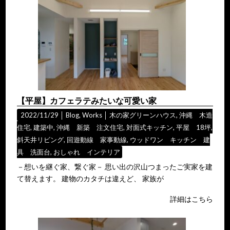
【平屋】カフェラテみたいな可愛い家
2022/11/29 │
Blog
,
Works
│
木の家グリーンハウス
,
沖縄 木造
住宅
,
建築中
,
沖縄 新築 注文住宅
,
対面式キッチン
,
平屋 18坪
,
斜天井リビング
,
回遊動線 家事動線
,
ウッドワン キッチン 建
具 洗面台
,
おしゃれ インテリア
－想いを継ぐ家、繋ぐ家－ 思い出の沢山つまったご実家を建
て替えます。 建物のカタチは違えど、 家族が
詳細はこちら