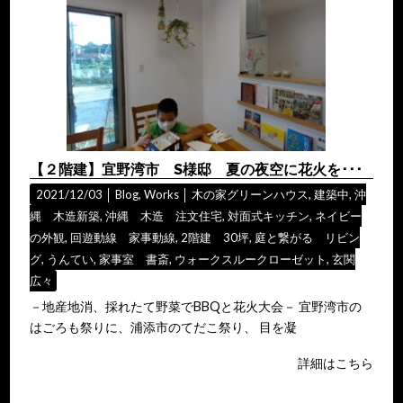
【２階建】宜野湾市 S様邸 夏の夜空に花火を･･･
2021/12/03 │
Blog
,
Works
│
木の家グリーンハウス
,
建築中
,
沖
縄 木造新築
,
沖縄 木造 注文住宅
,
対面式キッチン
,
ネイビー
の外観
,
回遊動線 家事動線
,
2階建 30坪
,
庭と繋がる リビン
グ
,
うんてい
,
家事室 書斎
,
ウォークスルークローゼット
,
玄関
広々
－地産地消、採れたて野菜でBBQと花火大会－ 宜野湾市の
はごろも祭りに、浦添市のてだこ祭り、 目を凝
詳細はこちら